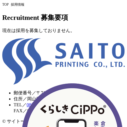
TOP
採用情報
Recruitment
募集要項
現在は採用を
募集しておりません。
郵便番号／
〒710-0804
住所／
岡山県倉敷市西阿知町新田405
TEL／
086-465-2238
FAX／
086-465-2247
© サイトー印刷株式会社. All Rights Reserved.